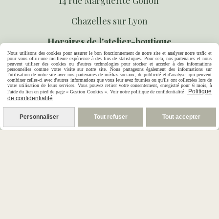
14 rue Marguerite Gonon
Chazelles sur Lyon
Horaires de l'atelier-boutique
Nous utilisons des cookies pour assurer le bon fonctionnement de notre site et analyser notre trafic et
pour vous offrir une meilleure expérience à des fins de statistiques. Pour cela, nos partenaires et nous
lundi et mardi sur rendez-vous
peuvent utiliser des cookies ou d'autres technologies pour stocker et accéder à des informations
personnelles comme votre visite sur notre site. Nous partageons également des informations sur
l'utilisation de notre site avec nos partenaires de médias sociaux, de publicité et d'analyse, qui peuvent
mercredi au vendredi 10h 18h
combiner celles-ci avec d'autres informations que vous leur avez fournies ou qu'ils ont collectées lors de
votre utilisation de leurs services. Vous pouvez retirer votre consentement, enregistré pour 6 mois, à
Politique
l'aide du lien en pied de page « Gestion Cookies ». Voir notre politique de confidentialité :
de confidentialité
Suivez-nous sur les réseaux sociaux
Personnaliser
Tout refuser
Tout accepter



Paiement sécurisé