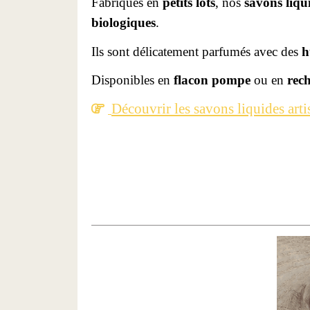
F
abriqués en
petits lots
, nos
savons liqu
biologiques
.
Ils sont délicatement parfumés avec des
h
Disponibles en
flacon pompe
ou en
rec
Découvrir les savons liquides art
