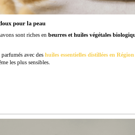
 doux pour la peau
 savons sont riches en
beurres et huiles végétales biologiq
 parfumés avec des
huiles essentielles distillées en Régi
ême les plus sensibles.