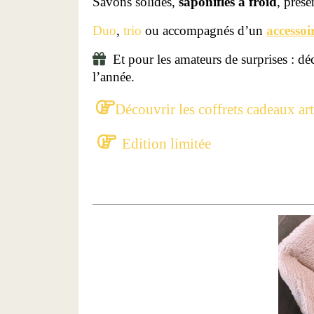
Savons solides,
saponifiés à froid
, prés
Duo
,
trio
ou accompagnés d’un
accesso

Et pour les amateurs de surprises : d
l’année.

Découvrir les coffrets cadeaux ar

Edition limitée