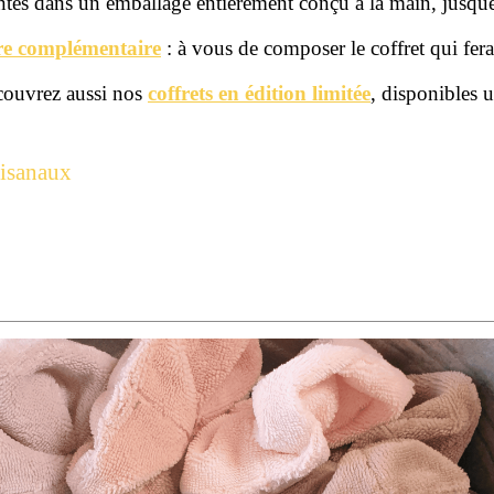
entés dans un emballage entièrement conçu à la main, jusque
ire complémentaire
: à vous de composer le coffret qui fera 
écouvrez aussi nos
coffrets en édition limitée
, disponibles 
tisanaux