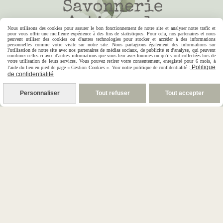
Nous utilisons des cookies pour assurer le bon fonctionnement de notre site et analyser notre trafic et
pour vous offrir une meilleure expérience à des fins de statistiques. Pour cela, nos partenaires et nous
peuvent utiliser des cookies ou d'autres technologies pour stocker et accéder à des informations
personnelles comme votre visite sur notre site. Nous partageons également des informations sur
l'utilisation de notre site avec nos partenaires de médias sociaux, de publicité et d'analyse, qui peuvent
combiner celles-ci avec d'autres informations que vous leur avez fournies ou qu'ils ont collectées lors de
votre utilisation de leurs services. Vous pouvez retirer votre consentement, enregistré pour 6 mois, à
Politique
l'aide du lien en pied de page « Gestion Cookies ». Voir notre politique de confidentialité :
de confidentialité
S
avonnerie Artisanale
Personnaliser
Tout refuser
Tout accepter
S
ur une Branche
Le Blog
Contact