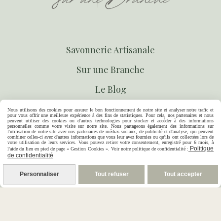
S
avonnerie Artisanale
S
ur une Branche
Le Blog
Contact
Nous utilisons des cookies pour assurer le bon fonctionnement de notre site et analyser notre trafic et
pour vous offrir une meilleure expérience à des fins de statistiques. Pour cela, nos partenaires et nous
peuvent utiliser des cookies ou d'autres technologies pour stocker et accéder à des informations
personnelles comme votre visite sur notre site. Nous partageons également des informations sur
l'utilisation de notre site avec nos partenaires de médias sociaux, de publicité et d'analyse, qui peuvent
combiner celles-ci avec d'autres informations que vous leur avez fournies ou qu'ils ont collectées lors de
votre utilisation de leurs services. Vous pouvez retirer votre consentement, enregistré pour 6 mois, à
Politique
l'aide du lien en pied de page « Gestion Cookies ». Voir notre politique de confidentialité :
de confidentialité
Personnaliser
Tout refuser
Tout accepter
07-80-02-73-76
14 rue Marguerite Gonon