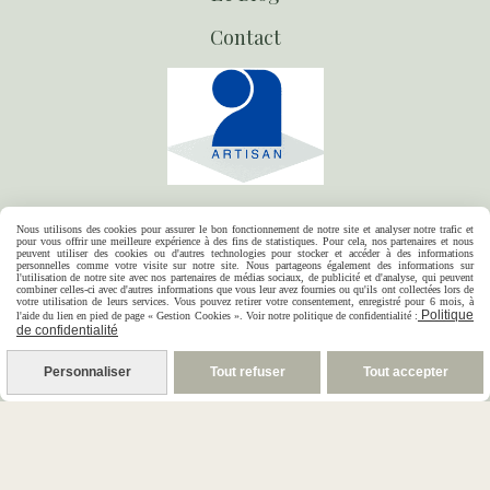
Contact
07-80-02-73-76
Nous utilisons des cookies pour assurer le bon fonctionnement de notre site et analyser notre trafic et
pour vous offrir une meilleure expérience à des fins de statistiques. Pour cela, nos partenaires et nous
peuvent utiliser des cookies ou d'autres technologies pour stocker et accéder à des informations
14 rue Marguerite Gonon
personnelles comme votre visite sur notre site. Nous partageons également des informations sur
l'utilisation de notre site avec nos partenaires de médias sociaux, de publicité et d'analyse, qui peuvent
combiner celles-ci avec d'autres informations que vous leur avez fournies ou qu'ils ont collectées lors de
votre utilisation de leurs services. Vous pouvez retirer votre consentement, enregistré pour 6 mois, à
Chazelles sur Lyon
Politique
l'aide du lien en pied de page « Gestion Cookies ». Voir notre politique de confidentialité :
de confidentialité
Horaires de l'atelier-boutique
Personnaliser
Tout refuser
Tout accepter
lundi et mardi sur rendez-vous
mercredi au vendredi 10h 18h