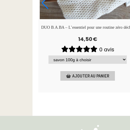
nt au naturel
DUO B.A.BA – L’essentiel pour une routine zéro déc
14,50
€
vis
0 avis
R
AJOUTER AU PANIER