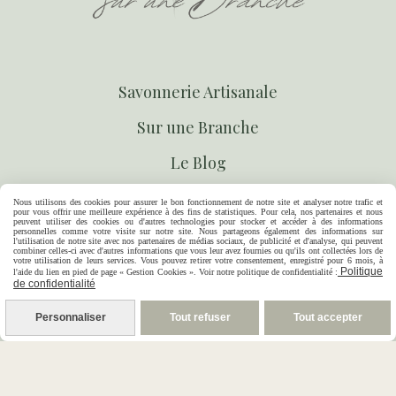
S
avonnerie Artisanale
S
ur une Branche
Le Blog
Contact
Nous utilisons des cookies pour assurer le bon fonctionnement de notre site et analyser notre trafic et
pour vous offrir une meilleure expérience à des fins de statistiques. Pour cela, nos partenaires et nous
peuvent utiliser des cookies ou d'autres technologies pour stocker et accéder à des informations
personnelles comme votre visite sur notre site. Nous partageons également des informations sur
l'utilisation de notre site avec nos partenaires de médias sociaux, de publicité et d'analyse, qui peuvent
combiner celles-ci avec d'autres informations que vous leur avez fournies ou qu'ils ont collectées lors de
votre utilisation de leurs services. Vous pouvez retirer votre consentement, enregistré pour 6 mois, à
Politique
l'aide du lien en pied de page « Gestion Cookies ». Voir notre politique de confidentialité :
de confidentialité
Personnaliser
Tout refuser
Tout accepter
07-80-02-73-76
14 rue Marguerite Gonon