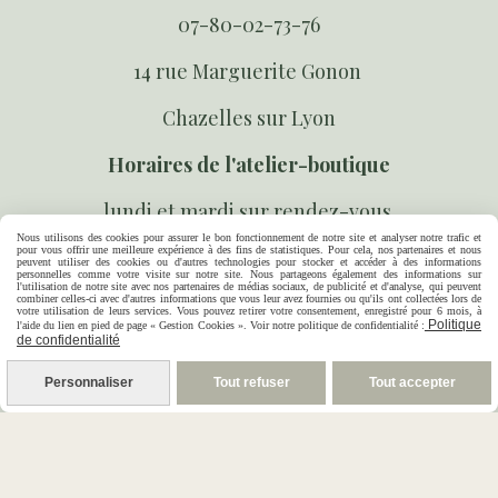
07-80-02-73-76
14 rue Marguerite Gonon
Chazelles sur Lyon
Horaires de l'atelier-boutique
lundi et mardi sur rendez-vous
Nous utilisons des cookies pour assurer le bon fonctionnement de notre site et analyser notre trafic et
pour vous offrir une meilleure expérience à des fins de statistiques. Pour cela, nos partenaires et nous
mercredi au vendredi 10h 18h
peuvent utiliser des cookies ou d'autres technologies pour stocker et accéder à des informations
personnelles comme votre visite sur notre site. Nous partageons également des informations sur
l'utilisation de notre site avec nos partenaires de médias sociaux, de publicité et d'analyse, qui peuvent
combiner celles-ci avec d'autres informations que vous leur avez fournies ou qu'ils ont collectées lors de
votre utilisation de leurs services. Vous pouvez retirer votre consentement, enregistré pour 6 mois, à
Suivez-nous sur les réseaux sociaux
Politique
l'aide du lien en pied de page « Gestion Cookies ». Voir notre politique de confidentialité :
de confidentialité



Personnaliser
Tout refuser
Tout accepter
Paiement sécurisé