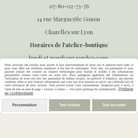
07-80-02-73-76
14 rue Marguerite Gonon
Chazelles sur Lyon
Horaires de l'atelier-boutique
lundi et mardi sur rendez-vous
Nous utilisons des cookies pour assurer le bon fonctionnement de notre site et analyser notre trafic et
pour vous offrir une meilleure expérience à des fins de statistiques. Pour cela, nos partenaires et nous
mercredi au vendredi 10h 18h
peuvent utiliser des cookies ou d'autres technologies pour stocker et accéder à des informations
personnelles comme votre visite sur notre site. Nous partageons également des informations sur
l'utilisation de notre site avec nos partenaires de médias sociaux, de publicité et d'analyse, qui peuvent
combiner celles-ci avec d'autres informations que vous leur avez fournies ou qu'ils ont collectées lors de
votre utilisation de leurs services. Vous pouvez retirer votre consentement, enregistré pour 6 mois, à
Suivez-nous sur les réseaux sociaux
Politique
l'aide du lien en pied de page « Gestion Cookies ». Voir notre politique de confidentialité :
de confidentialité



Personnaliser
Tout refuser
Tout accepter
Paiement sécurisé