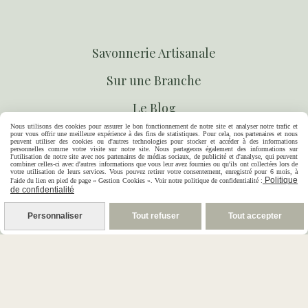
S
avonnerie Artisanale
S
ur une Branche
Le Blog
Nous utilisons des cookies pour assurer le bon fonctionnement de notre site et analyser notre trafic et
Contact
pour vous offrir une meilleure expérience à des fins de statistiques. Pour cela, nos partenaires et nous
peuvent utiliser des cookies ou d'autres technologies pour stocker et accéder à des informations
personnelles comme votre visite sur notre site. Nous partageons également des informations sur
l'utilisation de notre site avec nos partenaires de médias sociaux, de publicité et d'analyse, qui peuvent
combiner celles-ci avec d'autres informations que vous leur avez fournies ou qu'ils ont collectées lors de
votre utilisation de leurs services. Vous pouvez retirer votre consentement, enregistré pour 6 mois, à
Politique
l'aide du lien en pied de page « Gestion Cookies ». Voir notre politique de confidentialité :
de confidentialité
Personnaliser
Tout refuser
Tout accepter
07-80-02-73-76
14 rue Marguerite Gonon
Chazelles sur Lyon